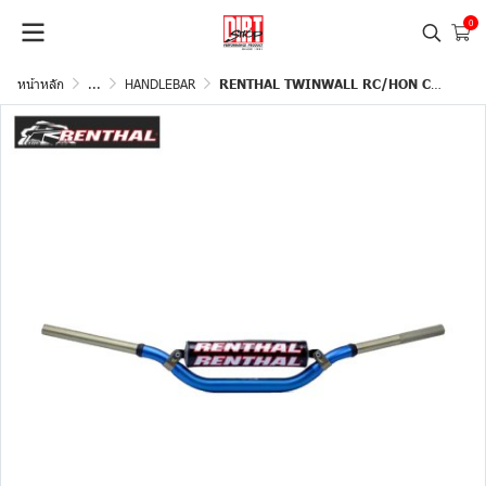
0
หน้าหลัก
...
HANDLEBAR
RENTHAL TWINWALL RC/HON CRF+KAW KXF - PADDED BLUE