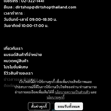
เบอร์โทร :
02-322-1441
อีเมล :
dirtshop@dirtshopthailand.com
เวลาทำการ
:
วันจันทร์-เสาร์ 09:00-18:30 น.
วันอาทิตย์ 10:00-17:00 น.
เกี่ยวกับเรา
แบรนด์สินค้าที่จำหน่าย
หมวดหมู่สินค้า
โปรโมชั่นพิเศษ
รีวิวสินค้าของเรา
ข่าวสารและกิจกรรม
เว็บไซต์นี้มีการใช้งานคุกกี้ เพื่อเพิ่มประสิทธิภาพและ
ติดต่อเรา
ประสบการณ์ที่ดีในการใช้งานเว็บไซต์ของท่าน ท่านสามารถ
อ่านรายละเอียดเพิ่มเติมได้ที่
นโยบายความเป็นส่วนตัว
และ
นโยบายคุกกี้
© Copyright 2024. All Right Reserved.
ตั้งค่าคุกกี้
ยอมรับทั้งหมด
Powered By
MakeWebEasy