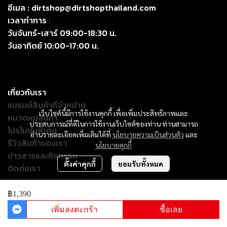
อีเมล :
dirtshop@dirtshopthailand.com
เวลาทำการ
:
วันจันทร์-เสาร์ 09:00-18:30 น.
วันอาทิตย์ 10:00-17:00 น.
เกี่ยวกับเรา
แบรนด์สินค้าที่จำหน่าย
เว็บไซต์นี้มีการใช้งานคุกกี้ เพื่อเพิ่มประสิทธิภาพและ
หมวดหมู่สินค้า
ประสบการณ์ที่ดีในการใช้งานเว็บไซต์ของท่าน ท่านสามารถ
โปรโมชั่นพิเศษ
อ่านรายละเอียดเพิ่มเติมได้ที่
นโยบายความเป็นส่วนตัว
และ
รีวิวสินค้าของเรา
นโยบายคุกกี้
ข่าวสารและกิจกรรม
ตั้งค่าคุกกี้
ยอมรับทั้งหมด
ติดต่อเรา
฿1,390
© Copyright 2024. All Right Reserved.
เพิ่มลงตะกร้า
ซื้อเลย
Powered By
MakeWebEasy