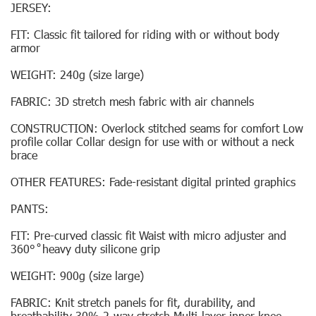
JERSEY:
FIT: Classic fit tailored for riding with or without body
armor
WEIGHT: 240g (size large)
FABRIC: 3D stretch mesh fabric with air channels
CONSTRUCTION: Overlock stitched seams for comfort Low
profile collar Collar design for use with or without a neck
brace
OTHER FEATURES: Fade-resistant digital printed graphics
PANTS:
FIT: Pre-curved classic fit Waist with micro adjuster and
360° ̊ heavy duty silicone grip
WEIGHT: 900g (size large)
FABRIC: Knit stretch panels for fit, durability, and
breathability 30% 2-way stretch Multi-layer inner knee