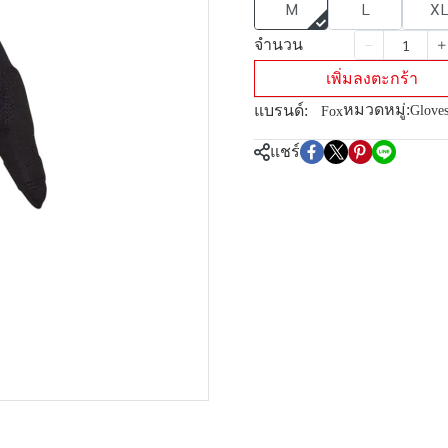
M
L
X
จำนวน
เพิ่มลงตะกร้า
หมวดหมู่:
แบรนด์:
Glove
Fox
แชร์