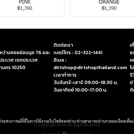
PINK
ORANGE
฿1,390
฿1,390
ติดต่อเรา
เก
ระหว่างซอยอ่อนนุช 76 และ
เบอร์โทร :
02-322-1441
แบ
ประเวศ เขตประเวศ
อีเมล :
ห
หานคร 10250
dirtshop@dirtshopthailand.com
โป
เวลาทำการ
รี
:
วันจันทร์-เสาร์ 09:00-18:30 น.
ข
วันอาทิตย์ 10:00-17:00 น.
ต
และประสบการณ์ที่ดีในการใช้งานเว็บไซต์ของท่าน ท่านสามารถอ่านรายละเอียดเพิ่มเ
© Copyright 2024. All Right Reserved.
Powered By
MakeWebEasy