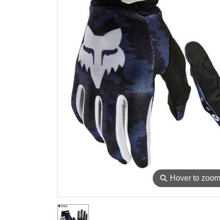
⚲
Hover to zoo