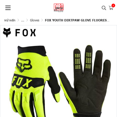
0
หน้าหลัก
...
Gloves
FOX YOUTH DIRTPAW GLOVE FLUORESCENT YELLOW