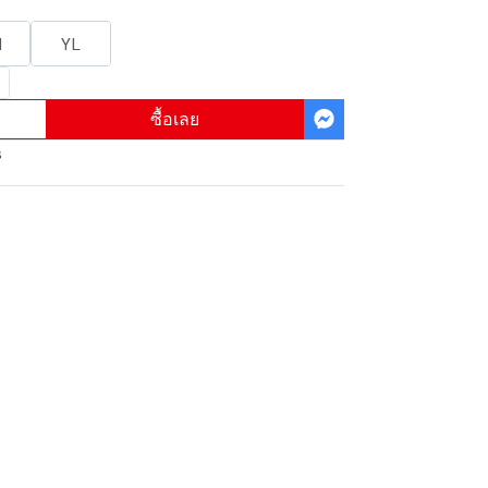
M
YL
ซื้อเลย
s