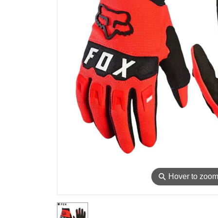
⚲
Hover to zoo