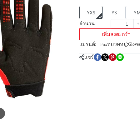
YXS
YS
Y
จำนวน
เพิ่มลงตะกร้า
หมวดหมู่:
แบรนด์:
Glove
Fox
แชร์
m