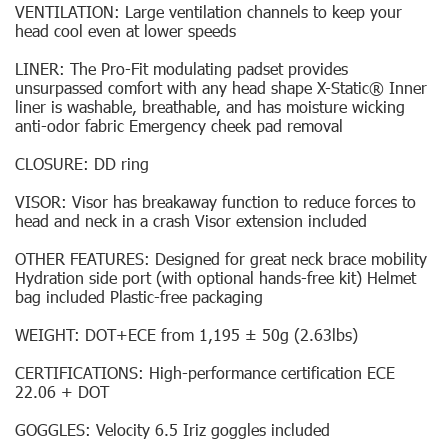
VENTILATION: Large ventilation channels to keep your
head cool even at lower speeds
LINER: The Pro-Fit modulating padset provides
unsurpassed comfort with any head shape X-Static® Inner
liner is washable, breathable, and has moisture wicking
anti-odor fabric Emergency cheek pad removal
CLOSURE: DD ring
VISOR: Visor has breakaway function to reduce forces to
head and neck in a crash Visor extension included
OTHER FEATURES: Designed for great neck brace mobility
Hydration side port (with optional hands-free kit) Helmet
bag included Plastic-free packaging
WEIGHT: DOT+ECE from 1,195 ± 50g (2.63lbs)
CERTIFICATIONS: High-performance certification ECE
22.06 + DOT
GOGGLES: Velocity 6.5 Iriz goggles included