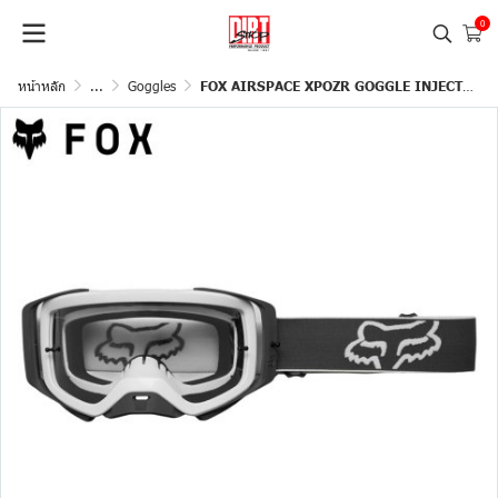
0
หน้าหลัก
...
Goggles
FOX AIRSPACE XPOZR GOGGLE INJECTED LENS PEWTER/GREY