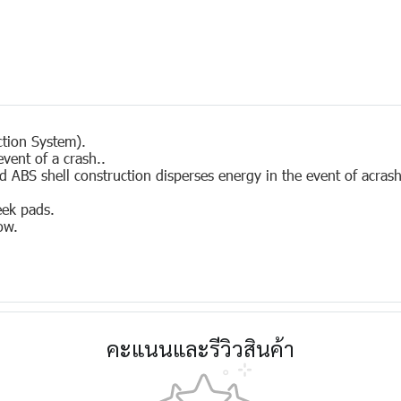
ction System).
vent of a crash..
 ABS shell construction disperses energy in the event of acrash
eek pads.
ow.
คะแนนและรีวิวสินค้า