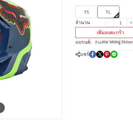
YS
YL
จำนวน
เพิ่มลงตะกร้า
หมวดหมู่:
แบรนด์:
Helme
Fox
แชร์
m