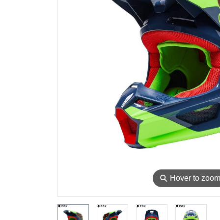
⚲
Hover to zoo