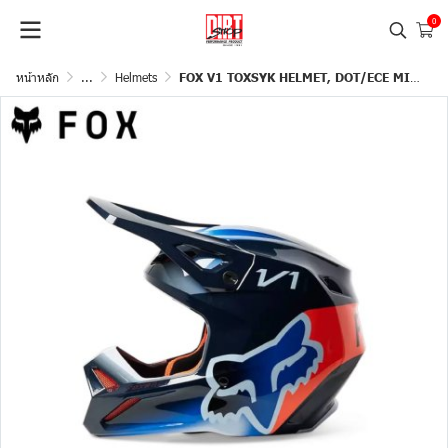
0
หน้าหลัก
...
Helmets
FOX V1 TOXSYK HELMET, DOT/ECE MIDNIGHT BLUE